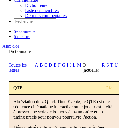
Communauté
Dictionnaire
Liste des membres
Derniers commentaires
Se connecter
S'inscrire
Alex d'or
Dictionnaire
Toutes les
A
B
C
D
E
F
G
I
J
L
M
Q
R
S
T
U
lettres
(actuelle)
QTE
Lien
Abréviation de « Quick Time Event», le QTE est une
séquence cinématique interactive où le joueur est invité
à presser une série de boutons dans un ordre et un
timing précis pour pouvoir poursuivre l’action.
Démocratisé par le jeu Shenmue, le premier à l’avoir