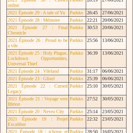
online
2021 Épisode 29 : A tale of Yu
Parkko
26:45
27/06/2021
2021 Épisode 28 : Mémoire
Parkko
22:21
20/06/2021
2021 Épisode 27 : Final
Parkko
30:53
20/06/2021
Chronicle
2021 Épisode 26 : Proud to be
Parkko
25:56
13/06/2021
a vile
2021 Épisode 25 : Holy Plague,
Parkko
36:39
13/06/2021
Lockdown Opportunities,
Universal Thief
2021 Épisode 24 : Vileland
Parkko
31:17
06/06/2021
2021 Épisode 23 : Glixel
Parkko
25:39
06/06/2021
2021 Épisode 22 : Cursed
Parkko
25:10
30/05/2021
Legacy
2021 Épisode 21 : Voyage vers
Parkko
27:52
30/05/2021
Illirion
2021 Épisode 20 : Nevro City
Parkko
25:14
23/05/2021
2021 Épisode 19 : Projet
Parkko
22:32
23/05/2021
Excalibur
2021 Épisode 18 : n3vroz et
Parkko
28:50
16/05/2021