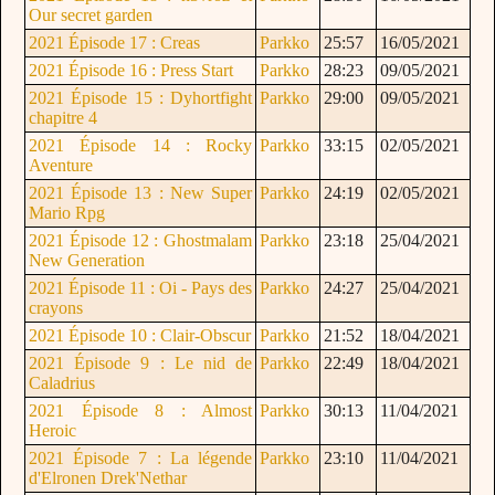
Our secret garden
2021 Épisode 17 : Creas
Parkko
25:57
16/05/2021
2021 Épisode 16 : Press Start
Parkko
28:23
09/05/2021
2021 Épisode 15 : Dyhortfight
Parkko
29:00
09/05/2021
chapitre 4
2021 Épisode 14 : Rocky
Parkko
33:15
02/05/2021
Aventure
2021 Épisode 13 : New Super
Parkko
24:19
02/05/2021
Mario Rpg
2021 Épisode 12 : Ghostmalam
Parkko
23:18
25/04/2021
New Generation
2021 Épisode 11 : Oi - Pays des
Parkko
24:27
25/04/2021
crayons
2021 Épisode 10 : Clair-Obscur
Parkko
21:52
18/04/2021
2021 Épisode 9 : Le nid de
Parkko
22:49
18/04/2021
Caladrius
2021 Épisode 8 : Almost
Parkko
30:13
11/04/2021
Heroic
2021 Épisode 7 : La légende
Parkko
23:10
11/04/2021
d'Elronen Drek'Nethar