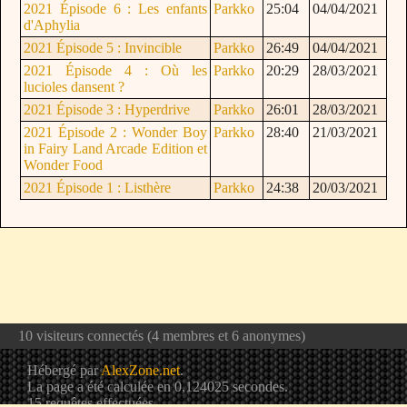
2021 Épisode 6 : Les enfants
Parkko
25:04
04/04/2021
d'Aphylia
2021 Épisode 5 : Invincible
Parkko
26:49
04/04/2021
2021 Épisode 4 : Où les
Parkko
20:29
28/03/2021
lucioles dansent ?
2021 Épisode 3 : Hyperdrive
Parkko
26:01
28/03/2021
2021 Épisode 2 : Wonder Boy
Parkko
28:40
21/03/2021
in Fairy Land Arcade Edition et
Wonder Food
2021 Épisode 1 : Listhère
Parkko
24:38
20/03/2021
10 visiteurs connectés (4 membres et 6 anonymes)
Hébergé par
AlexZone.net
.
La page a été calculée en 0,124025 secondes.
15 requêtes effectuées.