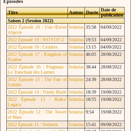
Episodes
Date de
Titre
Auteur
Durée
publication
Saison 2 (Session 2022)
2022 Épisode 20 : Une Œuvre
Solarius
35:58
04/09/2022
Abjecte
2022 Épisode 19 : WOYO!! 2
Solarius
19:53
04/09/2022
2022 Épisode 18 : Cendres
Solarius
13:15
04/09/2022
2022 Épisode 17 : Kingdom of
Solarius
46:05
28/08/2022
Nyabur
2022 Épisode 16 : Fragmata :
Solarius
38:44
28/08/2022
Le Tranchant des Larmes
2022 Épisode 15 : The Fate of
Solarius
24:39
28/08/2022
Gekido
2022 Épisode 14 : Trinity Blade
Solarius
18:39
19/08/2022
2022 Épisode 13 : Relics'
Solarius
18:55
19/08/2022
Legacy
2022 Épisode 12 : The Tower
Solarius
9:54
19/08/2022
of Maw
2022 Épisode 11 : Verloren
Solarius
15:41
09/08/2022