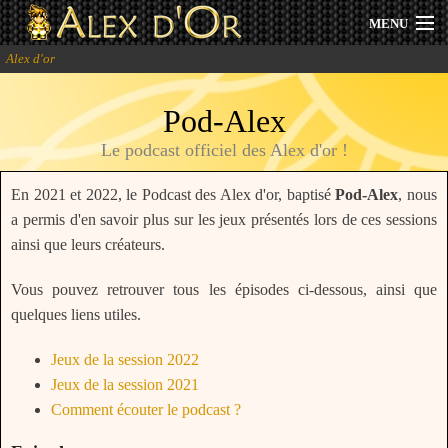
MENU
Alex d'or
Actualités
Pod-Alex
Session 2025
Le podcast officiel des Alex d'or !
Archives
En 2021 et 2022, le Podcast des Alex d'or, baptisé
Pod-Alex
, nous
Forum
a permis d'en savoir plus sur les jeux présentés lors de ces sessions
ainsi que leurs créateurs.
Communauté
Vous pouvez retrouver tous les épisodes ci-dessous, ainsi que
quelques liens utiles.
Se connecter
Jeux de la session 2022
Jeux de la session 2021
S'inscrire
Comment écouter le podcast ?