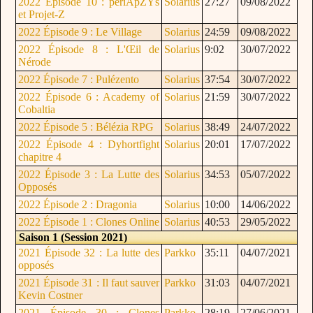
2022 Épisode 10 : periApZYs
Solarius
27:27
09/08/2022
et Projet-Z
2022 Épisode 9 : Le Village
Solarius
24:59
09/08/2022
2022 Épisode 8 : L'Œil de
Solarius
9:02
30/07/2022
Nérode
2022 Épisode 7 : Pulézento
Solarius
37:54
30/07/2022
2022 Épisode 6 : Academy of
Solarius
21:59
30/07/2022
Cobaltia
2022 Épisode 5 : Bélézia RPG
Solarius
38:49
24/07/2022
2022 Épisode 4 : Dyhortfight
Solarius
20:01
17/07/2022
chapitre 4
2022 Épisode 3 : La Lutte des
Solarius
34:53
05/07/2022
Opposés
2022 Épisode 2 : Dragonia
Solarius
10:00
14/06/2022
2022 Épisode 1 : Clones Online
Solarius
40:53
29/05/2022
Saison 1 (Session 2021)
2021 Épisode 32 : La lutte des
Parkko
35:11
04/07/2021
opposés
2021 Épisode 31 : Il faut sauver
Parkko
31:03
04/07/2021
Kevin Costner
2021 Épisode 30 : Clones
Parkko
28:19
27/06/2021