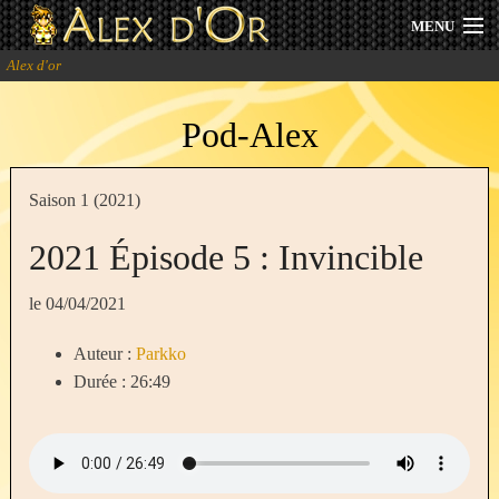
MENU
Alex d'or
Actualités
Pod-Alex
Session 2025
Archives
Saison 1 (2021)
Forum
2021 Épisode 5 : Invincible
Communauté
le 04/04/2021
Auteur :
Parkko
Durée : 26:49
Se connecter
S'inscrire